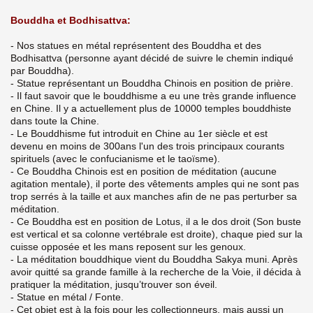
Bouddha et Bodhisattva:
- Nos statues en métal représentent des Bouddha et des
Bodhisattva (personne ayant décidé de suivre le chemin indiqué
par Bouddha).
- Statue représentant un Bouddha Chinois en position de prière.
- Il faut savoir que le bouddhisme a eu une très grande influence
en Chine. Il y a actuellement plus de 10000 temples bouddhiste
dans toute la Chine.
- Le Bouddhisme fut introduit en Chine au 1er siècle et est
devenu en moins de 300ans l'un des trois principaux courants
spirituels (avec le confucianisme et le taoïsme).
- Ce Bouddha Chinois est en position de méditation (aucune
agitation mentale), il porte des vêtements amples qui ne sont pas
trop serrés à la taille et aux manches afin de ne pas perturber sa
méditation.
- Ce Bouddha est en position de Lotus, il a le dos droit (Son buste
est vertical et sa colonne vertébrale est droite), chaque pied sur la
cuisse opposée et les mans reposent sur les genoux.
- La méditation bouddhique vient du Bouddha Sakya muni. Après
avoir quitté sa grande famille à la recherche de la Voie, il décida à
pratiquer la méditation, jusqu’trouver son éveil.
- Statue en métal / Fonte.
- Cet objet est à la fois pour les collectionneurs, mais aussi un