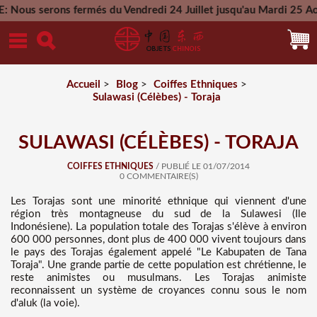
ns fermés du Vendredi 24 Juillet jusqu'au Mardi 25 Aout 2026 
Mercredi 26 Aout 20
Accueil
>
Blog
>
Coiffes Ethniques
>
Sulawasi (Célèbes) - Toraja
SULAWASI (CÉLÈBES) - TORAJA
COIFFES ETHNIQUES
/ PUBLIÉ LE 01/07/2014
0 COMMENTAIRE(S)
Les Torajas sont une minorité ethnique qui viennent d'une
région très montagneuse du sud de la Sulawesi (Ile
Indonésiene). La population totale des Torajas s'élève à environ
600 000 personnes, dont plus de 400 000 vivent toujours dans
le pays des Torajas également appelé "Le Kabupaten de Tana
Toraja". Une grande partie de cette population est chrétienne, le
reste animistes ou musulmans. Les Torajas animiste
reconnaissent un système de croyances connu sous le nom
d'aluk (la voie).