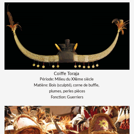
Coiffe Toraja
Période: Milieu du XXème siècle
Matière: Bois (sculpté), corne de buffle,
plumes, perles pièces
Fonction: Guerriers