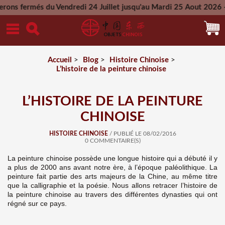
du Vendredi 24 Juillet jusqu'au Mardi 25 Aout 2026 - Toutes l
Mercredi 26 Aout 2026
Accueil
>
Blog
>
Histoire Chinoise
>
L’histoire de la peinture chinoise
L’HISTOIRE DE LA PEINTURE
CHINOISE
HISTOIRE CHINOISE
/ PUBLIÉ LE 08/02/2016
0 COMMENTAIRE(S)
La peinture chinoise possède une longue histoire qui a débuté il y
a plus de 2000 ans avant notre ère, à l’époque paléolithique. La
peinture fait partie des arts majeurs de la Chine, au même titre
que la calligraphie et la poésie. Nous allons retracer l’histoire de
la peinture chinoise au travers des différentes dynasties qui ont
régné sur ce pays.