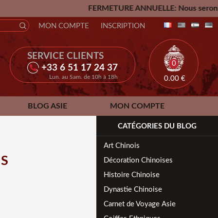
FERMETURE ANNUELLE: Nous serons fermés du Vend
MON COMPTE
INSCRIPTION
SERVICE CLIENTS
0
+33 6 51 17 24 37
Lun. au Sam. de 10h à 18h
0.00
€
BLOG ASIE
MON COMPTE
CATÉGORIES DU BLOG
Art Chinois
IS
Décoration Chinoises
Histoire Chinoise
Dynastie Chinoise
Carnet de Voyage Asie