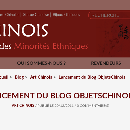
ure Chinoise
Statue Chinoise
Bijoux Ethniques
QUI SOMMES-NOUS ?
REVENDEURS
CONTACT
cueil
>
Blog
>
Art Chinois
>
Lancement du Blog ObjetsChinois
NCEMENT DU BLOG OBJETSCHINO
ART CHINOIS
/ PUBLIÉ LE 20/12/2011
/
0 COMMENTAIRE(S)