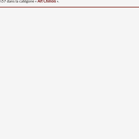
2h57
dans la catégorie «
Art Chinois
».