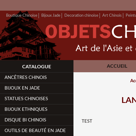
Boutique Chinoise
Bijoux Jade
Decoration chinoise
Art Chinois
Peint
ACCUEIL
CATALOGUE
ANCÊTRES CHINOIS
Ac
BIJOUX EN JADE
STATUES CHINOISES
LA
BIJOUX ETHNIQUES
DISQUE BI CHINOIS
TEST
OUTILS DE BEAUTÉ EN JADE