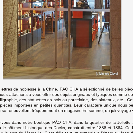
s lettres de noblesse à la Chine, PÀO CHÁ a sélectionné de belles pièc
 nous attachons à vous offrir des objets originaux et typiques comme de
lligraphie, des statuettes en bois ou porcelaine, des plateaux, etc…Ce
pièces importées en petites quantités. Leur caractère unique nous 
i se renouvellent fréquemment en magasin. En somme, un joli voyage ve
ous dans notre boutique PÀO CHÁ, dans le quartier de la Joliette 
le bâtiment historique des Docks, construit entre 1858 et 1864. Ce li
our le port de Marseille. C’est déjà tout un symbole à l’époque : long