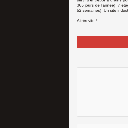
365 jours de l’année), 7 éta
52 semaines). Un site indust
A très vite !