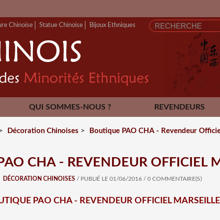
ure Chinoise
Statue Chinoise
Bijoux Ethniques
QUI SOMMES-NOUS ?
REVENDEURS
CONTACT
>
Décoration Chinoises
>
Boutique PAO CHA - Revendeur Officie
AO CHA - REVENDEUR OFFICIEL 
DÉCORATION CHINOISES
/ PUBLIÉ LE 01/06/2016
/
0 COMMENTAIRE(S)
TIQUE PAO CHA - REVENDEUR OFFICIEL MARSEILL