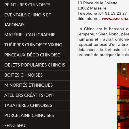
10 Place de la Joliette,
PEINTURES CHINOISES
13002 Marseille
Téléphone :04 91 19 23 27
ÉVENTAILS CHINOIS ET
Site Internet:
www.pao-cha
JAPONAIS
La Chine est le berceau du
l’empereur Shen Nong, père d
MATÉRIEL CALLIGRAPHIE
humains et il aurait ordonné
reposait au pied d’un arbre 
THÉIÈRES CHINOISES YIXING
détachées de l’arbuste et 
ordonné de pratiquer la cult
PINCEAUX DÉCO CHINOISE
OBJETS POPULAIRES CHINOIS
BOITES CHINOISES
MINORITÉS ETHNIQUES
ATELIERS CRÉATIFS (DIY)
TABATIÈRES CHINOISES
PORCELAINE CHINOISES
FENG SHUI