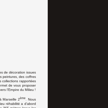
es de décoration issues
s peintures, des coffres
s collections rapportées
permet de vous proposer
rs l’Empire du Milieu !
ème
à Marseille 2
. Nous
eu réhabilité a d’abord
 de 365 mètres (pour les