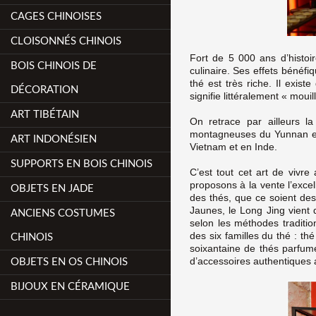
CAGES CHINOISES
CLOISONNÉS CHINOIS
Fort de 5 000 ans d’histoir
BOIS CHINOIS DE
culinaire. Ses effets bénéfi
thé est très riche. Il exis
DÉCORATION
signifie littéralement « mouill
ART TIBÉTAIN
On retrace par ailleurs l
montagneuses du Yunnan et d
ART INDONÉSIEN
Vietnam et en Inde.
SUPPORTS EN BOIS CHINOIS
C’est tout cet art de vivr
proposons à la vente l’exc
OBJETS EN JADE
des thés, que ce soient des
Jaunes, le Long Jing vient
ANCIENS COSTUMES
selon les méthodes traditio
des six familles du thé : t
CHINOIS
soixantaine de thés parfumé
d’accessoires authentiques a
OBJETS EN OS CHINOIS
BIJOUX EN CÉRAMIQUE