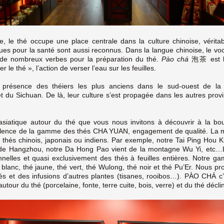
e, le thé occupe une place centrale dans la culture chinoise, véritabl
ques pour la santé sont aussi reconnus. Dans la langue chinoise, le vo
te de nombreux verbes pour la préparation du thé.
Pào
chá
泡茶 est l’u
er le thé », l’action de verser l’eau sur les feuilles.
a présence des théiers les plus anciens dans le sud-ouest de la
u Sichuan. De là, leur culture s’est propagée dans les autres provi
e asiatique autour du thé que vous nous invitons à découvrir à la 
ellence de la gamme des thés CHA YUAN, engagement de qualité. La ma
 thés chinois, japonais ou indiens. Par exemple, notre Tai Ping Hou 
 de Hangzhou, notre Da Hong Pao vient de la montagne Wu Yi, etc…L
nnelles et quasi exclusivement des thés à feuilles entières. Notre 
hé blanc, thé jaune, thé vert, thé Wulong, thé noir et thé Pu’Er. Nous
s et des infusions d’autres plantes (tisanes, rooibos…). PÀO CHÁ c’
utour du thé (porcelaine, fonte, terre cuite, bois, verre) et du thé déc