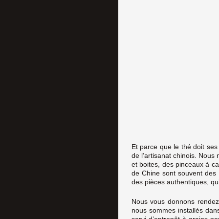
Et parce que le thé doit se
de l’artisanat chinois. Nous
et boites, des pinceaux à ca
de Chine sont souvent des 
des pièces authentiques, qu
Nous vous donnons rendez-v
nous sommes installés dans 
servi d’entrepôt à grains p