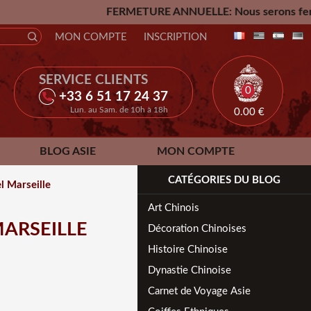
FERMETURE ANNUELLE: Nous serons fermés du Vendredi 24 Jui
MON COMPTE
INSCRIPTION
SERVICE CLIENTS
0
+33 6 51 17 24 37
Lun. au Sam. de 10h à 18h
0.00
€
BLOG ASIE
MON COMPTE
CATÉGORIES DU BLOG
l Marseille
Art Chinois
MARSEILLE
Décoration Chinoises
Histoire Chinoise
Dynastie Chinoise
E
Carnet de Voyage Asie