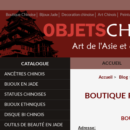
Boutique Chinoise
Bijoux Jade
Decoration chinoise
Art Chinois
Peint
ACCUEIL
CATALOGUE
ANCÊTRES CHINOIS
Accueil
>
Blog
BIJOUX EN JADE
STATUES CHINOISES
BOUTIQUE P
BIJOUX ETHNIQUES
DISQUE BI CHINOIS
BOU
OUTILS DE BEAUTÉ EN JADE
Adresse: