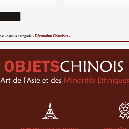
1h40
dans la catégorie «
Décoration Chinoises
».