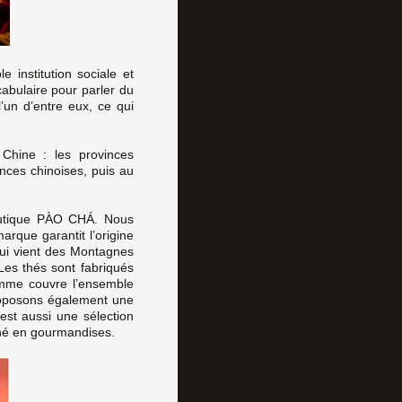
e institution sociale et
cabulaire pour parler du
n d’entre eux, ce qui
 Chine : les provinces
nces chinoises, puis au
boutique PÀO CHÁ. Nous
rque garantit l’origine
Kui vient des Montagnes
es thés sont fabriqués
gamme couvre l’ensemble
 proposons également une
est aussi une sélection
liné en gourmandises.