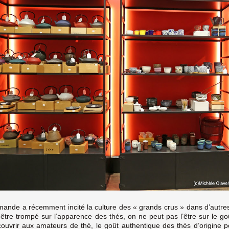
ande a récemment incité la culture des « grands crus » dans d’autre
t être trompé sur l’apparence des thés, on ne peut pas l’être sur le g
ouvrir aux amateurs de thé, le goût authentique des thés d’origine p