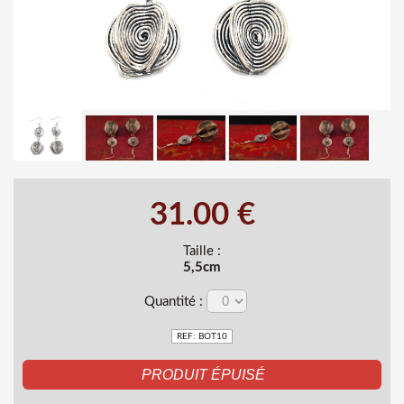
31.00 €
Taille :
5,5cm
Quantité :
REF: BOT10